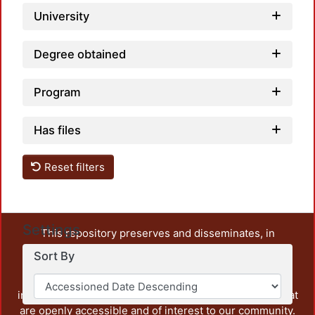
University
Degree obtained
Program
Has files
Reset filters
Settings
This repository preserves and disseminates, in
unrestricted open access, the teaching and research
Sort By
output of UAM Azcapotzalco. It also includes some
administrative and graphic documents from the
institution, as well as content from other institutions that
are openly accessible and of interest to our community.