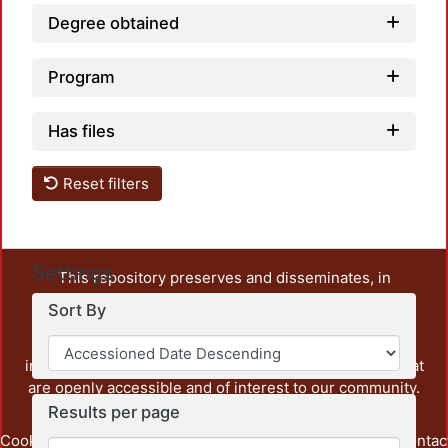
Degree obtained
Program
Has files
Reset filters
Settings
This repository preserves and disseminates, in
unrestricted open access, the teaching and research
Sort By
output of UAM Azcapotzalco. It also includes some
administrative and graphic documents from the
institution, as well as content from other institutions that
are openly accessible and of interest to our community.
Results per page
Cookie
Privacy
End User
Send
footer.link.contac