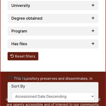
University
Degree obtained
Program
Has files
Reset filters
Settings
This repository preserves and disseminates, in
unrestricted open access, the teaching and research
Sort By
output of UAM Azcapotzalco. It also includes some
administrative and graphic documents from the
institution, as well as content from other institutions that
are openly accessible and of interest to our community.