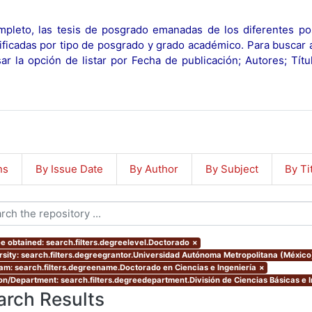
pleto, las tesis de posgrado emanadas de los diferentes po
ificadas por tipo de posgrado y grado académico. Para buscar 
r la opción de listar por Fecha de publicación; Autores; Tít
ns
By Issue Date
By Author
By Subject
By Ti
e obtained: search.filters.degreelevel.Doctorado
×
rsity: search.filters.degreegrantor.Universidad Autónoma Metropolitana (Méxic
am: search.filters.degreename.Doctorado en Ciencias e Ingeniería
×
ion/Department: search.filters.degreedepartment.División de Ciencias Básicas e 
arch Results