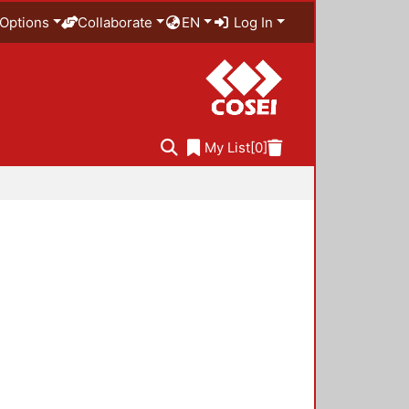
Options
Collaborate
EN
Log In
My List
[0]