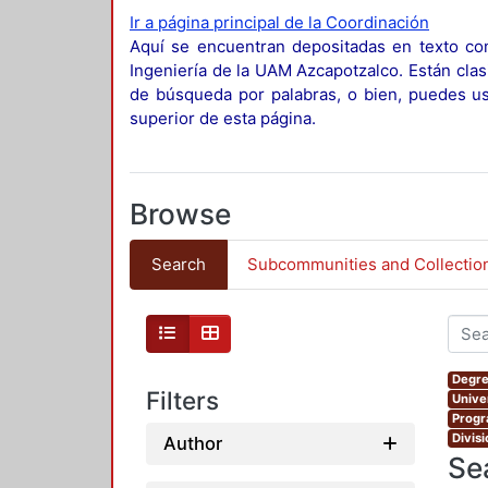
Ir a página principal de la Coordinación
Aquí se encuentran depositadas en texto com
Ingeniería de la UAM Azcapotzalco. Están clas
de búsqueda por palabras, o bien, puedes usa
superior de esta página.
Browse
Search
Subcommunities and Collectio
Degre
Filters
Unive
Progr
Divis
Author
Se