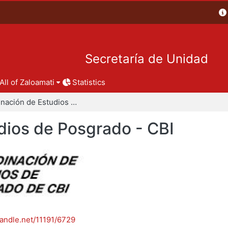
Secretaría de Unidad
All of Zaloamati
Statistics
Coordinación de Estudios de Posgrado - CBI
dios de Posgrado - CBI
handle.net/11191/6729