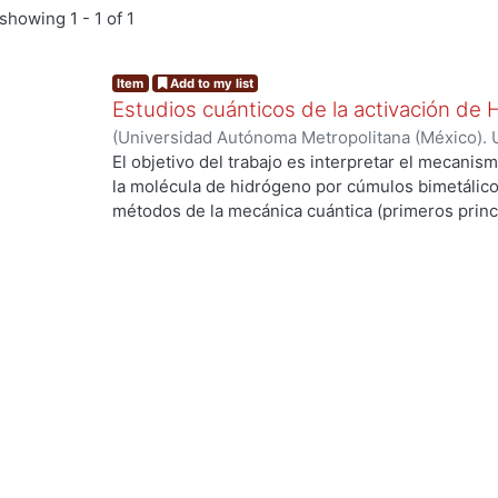
showing
1 - 1 of 1
Item
Add to my list
Estudios cuánticos de la activación de
(
Universidad Autónoma Metropolitana (México). 
de Servicios de Información.
,
2004-03
)
ANGUIAN
El objetivo del trabajo es interpretar el mecanism
la molécula de hidrógeno por cúmulos bimetálico
métodos de la mecánica cuántica (primeros princi