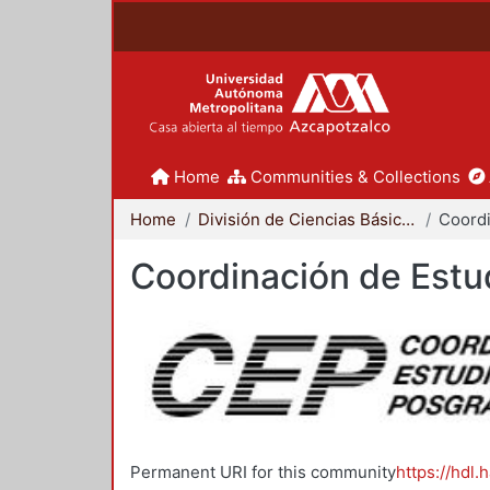
Home
Communities & Collections
Home
División de Ciencias Básicas e Ingeniería
Coordinación de Estu
Permanent URI for this community
https://hdl.