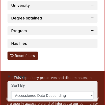
University
Degree obtained
Program
Has files
Reset filters
Settings
This repository preserves and disseminates, in
unrestricted open access, the teaching and research
Sort By
output of UAM Azcapotzalco. It also includes some
administrative and graphic documents from the
institution, as well as content from other institutions that
are openly accessible and of interest to our community.