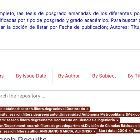
pleto, las tesis de posgrado emanadas de los diferentes po
ificadas por tipo de posgrado y grado académico. Para buscar 
r la opción de listar por Fecha de publicación; Autores; Tít
ns
By Issue Date
By Author
By Subject
By Ti
e obtained: search.filters.degreelevel.Doctorado
×
rsity: search.filters.degreegrantor.Universidad Autónoma Metropolitana (Méxic
am: search.filters.degreename.Doctorado en Ciencias e Ingeniería
×
ion/Department: search.filters.degreedepartment.División de Ciencias Básicas e 
Start date: 2004
×
End
r: search.filters.author.ANGUIANO GARCIA, ALFONSO
×
arch Results