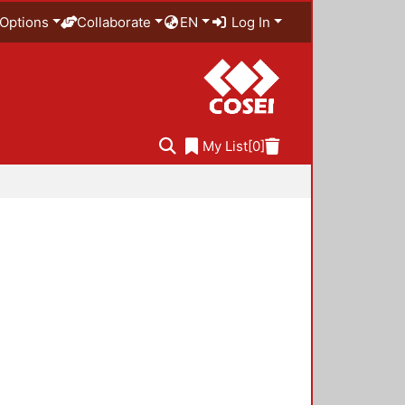
Options
Collaborate
EN
Log In
My List
[0]