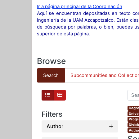
Ir a página principal de la Coordinación
Aquí se encuentran depositadas en texto com
Ingeniería de la UAM Azcapotzalco. Están clas
de búsqueda por palabras, o bien, puedes usa
superior de esta página.
Browse
Search
Subcommunities and Collectio
Degre
Filters
Unive
Progr
Divis
Author
Autho
Se