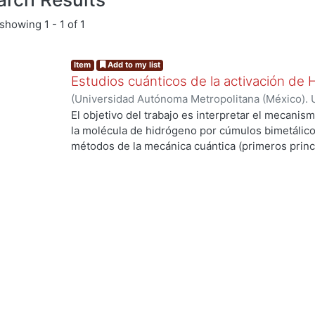
showing
1 - 1 of 1
Item
Add to my list
Estudios cuánticos de la activación de
(
Universidad Autónoma Metropolitana (México). 
de Servicios de Información.
,
2004-03
)
ANGUIAN
El objetivo del trabajo es interpretar el mecanism
la molécula de hidrógeno por cúmulos bimetálico
métodos de la mecánica cuántica (primeros princi