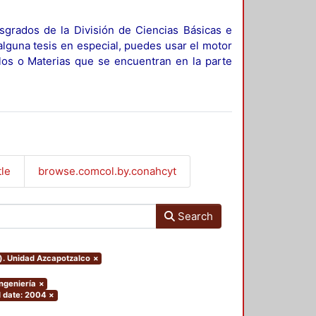
sgrados de la División de Ciencias Básicas e
alguna tesis en especial, puedes usar el motor
ulos o Materias que se encuentran en la parte
tle
browse.comcol.by.conahcyt
Search
o). Unidad Azcapotzalco
×
Ingeniería
×
 date: 2004
×