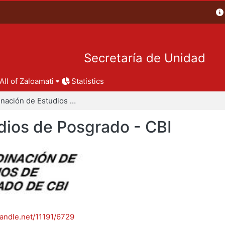
Secretaría de Unidad
All of Zaloamati
Statistics
Coordinación de Estudios de Posgrado - CBI
dios de Posgrado - CBI
handle.net/11191/6729