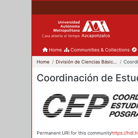
Home
Communities & Collections
Home
División de Ciencias Básicas e Ingeniería
Coordinación de Estu
Permanent URI for this community
https://hdl.