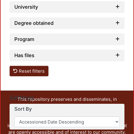
University
Degree obtained
Program
Has files
Reset filters
Settings
This repository preserves and disseminates, in
unrestricted open access, the teaching and research
Sort By
output of UAM Azcapotzalco. It also includes some
administrative and graphic documents from the
institution, as well as content from other institutions that
are openly accessible and of interest to our community.