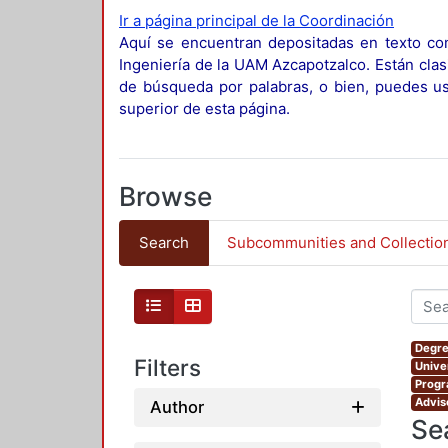
Ir a página principal de la Coordinación
Aquí se encuentran depositadas en texto com
Ingeniería de la UAM Azcapotzalco. Están clas
de búsqueda por palabras, o bien, puedes usa
superior de esta página.
Browse
Search
Subcommunities and Collectio
Degre
Filters
Unive
Progr
Adviso
Author
Se