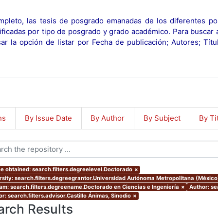
pleto, las tesis de posgrado emanadas de los diferentes po
ificadas por tipo de posgrado y grado académico. Para buscar 
r la opción de listar por Fecha de publicación; Autores; Tít
ns
By Issue Date
By Author
By Subject
By Ti
e obtained: search.filters.degreelevel.Doctorado
×
rsity: search.filters.degreegrantor.Universidad Autónoma Metropolitana (Méxic
am: search.filters.degreename.Doctorado en Ciencias e Ingeniería
×
Author: s
r: search.filters.advisor.Castillo Ánimas, Sinodio
×
arch Results