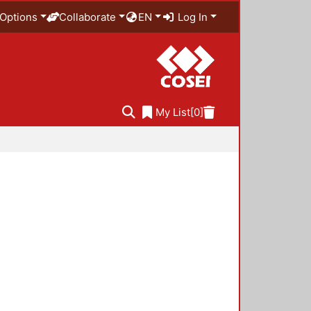
Options
Collaborate
EN
Log In
My List
[0]