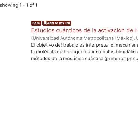
showing
1 - 1 of 1
Item
Add to my list
Estudios cuánticos de la activación de
(
Universidad Autónoma Metropolitana (México). 
de Servicios de Información.
,
2004-03
)
ANGUIAN
El objetivo del trabajo es interpretar el mecanism
la molécula de hidrógeno por cúmulos bimetálico
métodos de la mecánica cuántica (primeros princi