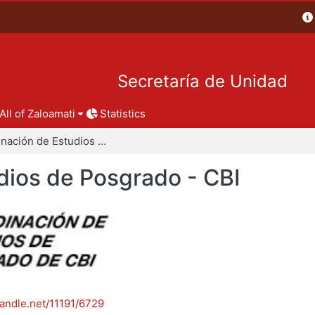
Secretaría de Unidad
All of Zaloamati
Statistics
Coordinación de Estudios de Posgrado - CBI
dios de Posgrado - CBI
handle.net/11191/6729