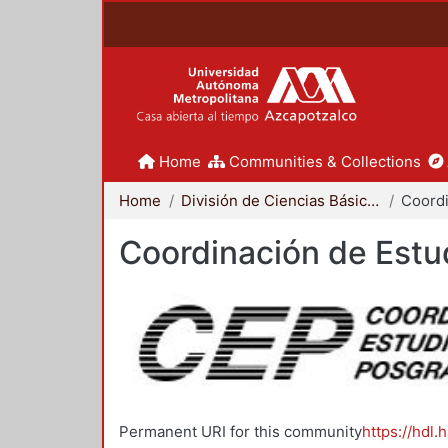
Home
Communities & Collections
Home
División de Ciencias Básicas e Ingeniería
Coordinación de Estu
Permanent URI for this community
https://hdl.