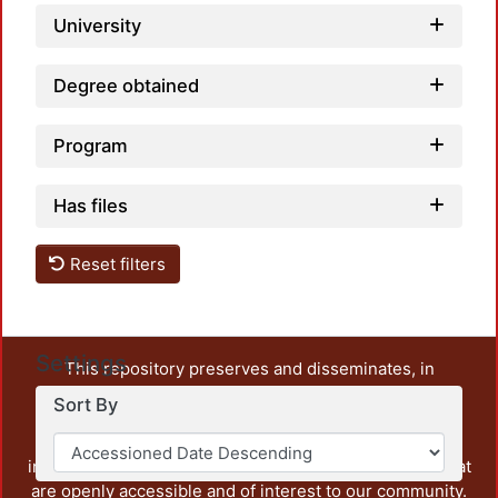
University
Degree obtained
Program
Has files
Reset filters
Settings
This repository preserves and disseminates, in
unrestricted open access, the teaching and research
Sort By
output of UAM Azcapotzalco. It also includes some
administrative and graphic documents from the
institution, as well as content from other institutions that
are openly accessible and of interest to our community.