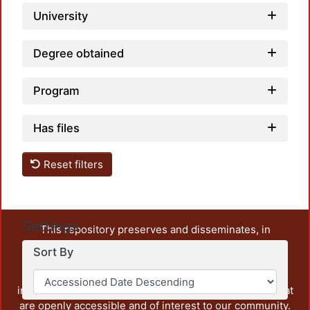
University
Degree obtained
Program
Has files
Reset filters
Settings
This repository preserves and disseminates, in
unrestricted open access, the teaching and research
Sort By
output of UAM Azcapotzalco. It also includes some
administrative and graphic documents from the
institution, as well as content from other institutions that
are openly accessible and of interest to our community.