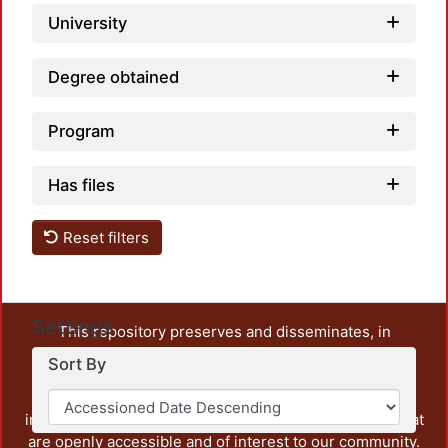
University
Degree obtained
Program
Has files
Reset filters
Settings
This repository preserves and disseminates, in
unrestricted open access, the teaching and research
Sort By
output of UAM Azcapotzalco. It also includes some
administrative and graphic documents from the
institution, as well as content from other institutions that
are openly accessible and of interest to our community.