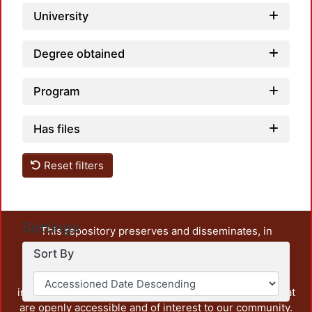
University
Degree obtained
Program
Has files
Reset filters
Settings
This repository preserves and disseminates, in
unrestricted open access, the teaching and research
Sort By
output of UAM Azcapotzalco. It also includes some
administrative and graphic documents from the
institution, as well as content from other institutions that
are openly accessible and of interest to our community.