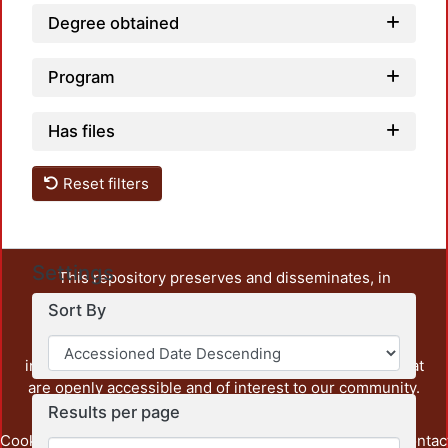
Degree obtained
Program
Has files
Reset filters
Settings
This repository preserves and disseminates, in
unrestricted open access, the teaching and research
Sort By
output of UAM Azcapotzalco. It also includes some
administrative and graphic documents from the
institution, as well as content from other institutions that
are openly accessible and of interest to our community.
Results per page
Cookie
Privacy
End User
Send
footer.link.contac