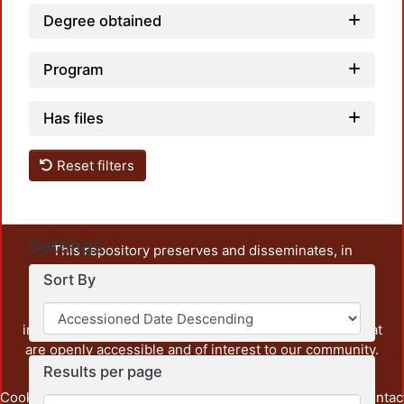
Degree obtained
Program
Has files
Reset filters
Settings
This repository preserves and disseminates, in
unrestricted open access, the teaching and research
Sort By
output of UAM Azcapotzalco. It also includes some
administrative and graphic documents from the
institution, as well as content from other institutions that
are openly accessible and of interest to our community.
Results per page
Cookie
Privacy
End User
Send
footer.link.contac