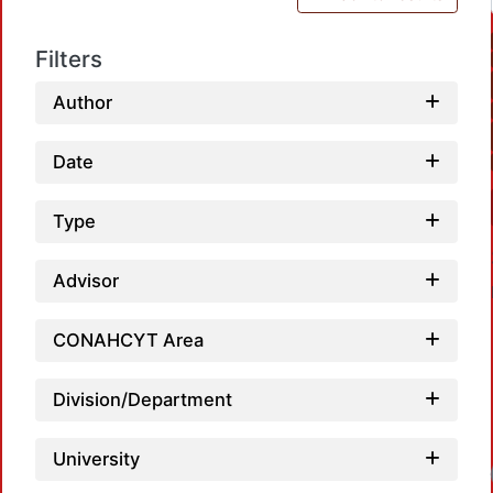
Filters
Author
Date
Type
Advisor
CONAHCYT Area
Division/Department
University
Loadi