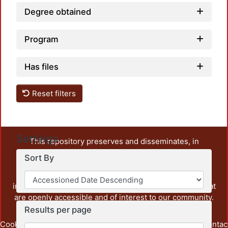
Degree obtained
Program
Has files
Reset filters
Settings
This repository preserves and disseminates, in
unrestricted open access, the teaching and research
Sort By
output of UAM Azcapotzalco. It also includes some
administrative and graphic documents from the
institution, as well as content from other institutions that
are openly accessible and of interest to our community.
Results per page
Cookie
Privacy
End User
Send
footer.link.contac