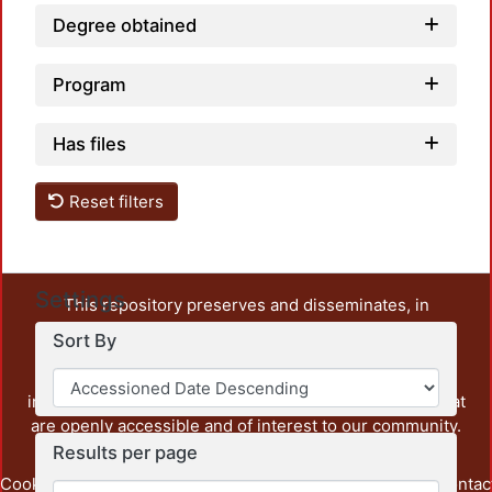
Degree obtained
Program
Has files
Reset filters
Settings
This repository preserves and disseminates, in
unrestricted open access, the teaching and research
Sort By
output of UAM Azcapotzalco. It also includes some
administrative and graphic documents from the
institution, as well as content from other institutions that
are openly accessible and of interest to our community.
Results per page
Cookie
Privacy
End User
Send
footer.link.contac