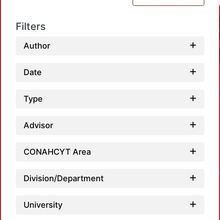
Filters
Author
Date
Type
Advisor
CONAHCYT Area
Loadin
Division/Department
University