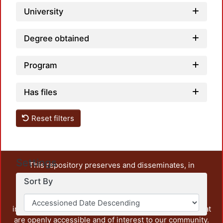
University
Degree obtained
Program
Has files
Reset filters
Settings
This repository preserves and disseminates, in
unrestricted open access, the teaching and research
Sort By
output of UAM Azcapotzalco. It also includes some
administrative and graphic documents from the
institution, as well as content from other institutions that
are openly accessible and of interest to our community.