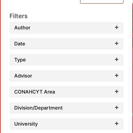
Filters
Author
Date
Type
Advisor
CONAHCYT Area
Division/Department
Loadin
University