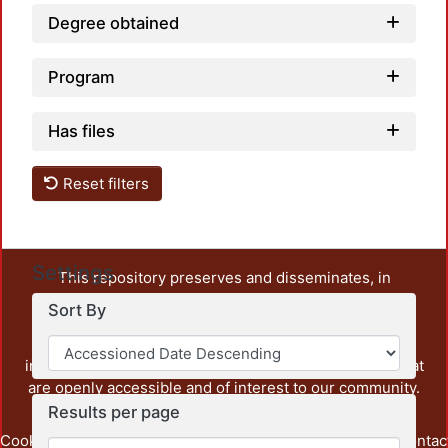
Degree obtained
Program
Has files
Reset filters
Settings
This repository preserves and disseminates, in
unrestricted open access, the teaching and research
Sort By
output of UAM Azcapotzalco. It also includes some
administrative and graphic documents from the
institution, as well as content from other institutions that
are openly accessible and of interest to our community.
Results per page
Cookie
Privacy
End User
Send
footer.link.contac