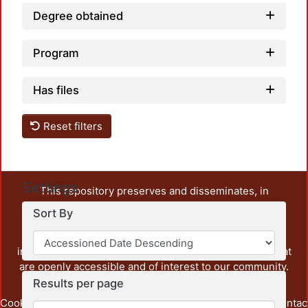
Degree obtained
Program
Has files
Reset filters
Settings
This repository preserves and disseminates, in
unrestricted open access, the teaching and research
Sort By
output of UAM Azcapotzalco. It also includes some
administrative and graphic documents from the
institution, as well as content from other institutions that
are openly accessible and of interest to our community.
Results per page
Cookie
Privacy
End User
Send
footer.link.contac