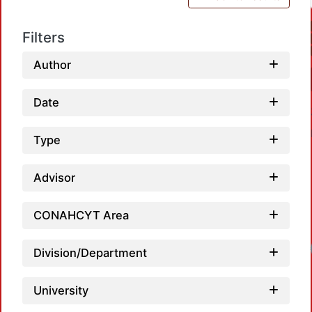
Filters
Author
Date
Type
Advisor
CONAHCYT Area
Loadi
Division/Department
University