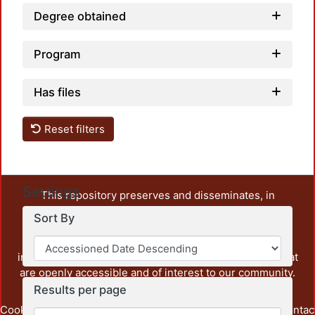
Degree obtained
Program
Has files
Reset filters
Settings
This repository preserves and disseminates, in
unrestricted open access, the teaching and research
Sort By
output of UAM Azcapotzalco. It also includes some
administrative and graphic documents from the
institution, as well as content from other institutions that
are openly accessible and of interest to our community.
Results per page
Cookie
Privacy
End User
Send
footer.link.contac