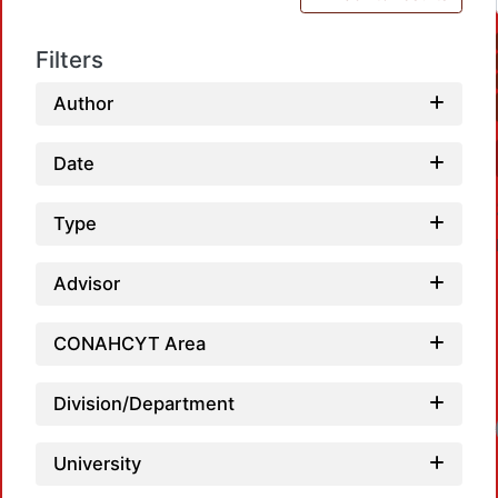
Filters
Author
Date
Type
Advisor
CONAHCYT Area
Division/Department
Loadi
University