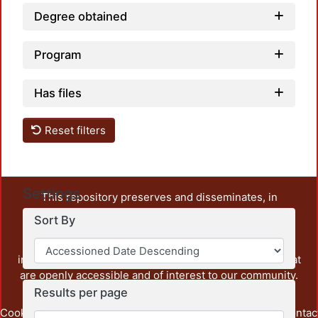
Degree obtained
Program
Has files
Reset filters
Settings
This repository preserves and disseminates, in
unrestricted open access, the teaching and research
Sort By
output of UAM Azcapotzalco. It also includes some
administrative and graphic documents from the
institution, as well as content from other institutions that
are openly accessible and of interest to our community.
Results per page
Cookie
Privacy
End User
Send
footer.link.contac