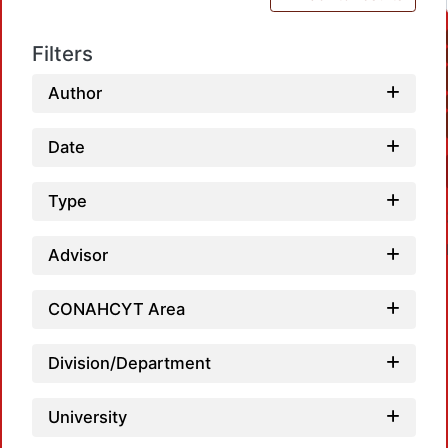
Filters
Author
Date
Type
Advisor
CONAHCYT Area
Division/Department
Loadi
University