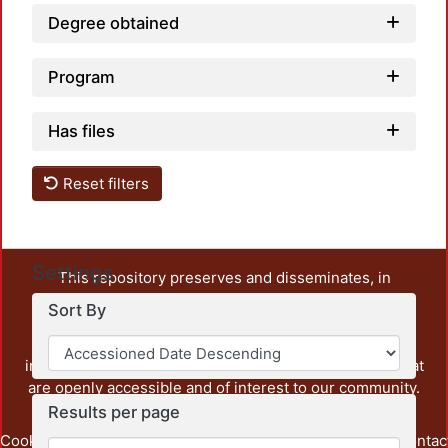
Degree obtained
Program
Has files
Reset filters
Settings
This repository preserves and disseminates, in
unrestricted open access, the teaching and research
Sort By
output of UAM Azcapotzalco. It also includes some
administrative and graphic documents from the
institution, as well as content from other institutions that
are openly accessible and of interest to our community.
Results per page
Cookie
Privacy
End User
Send
footer.link.contac