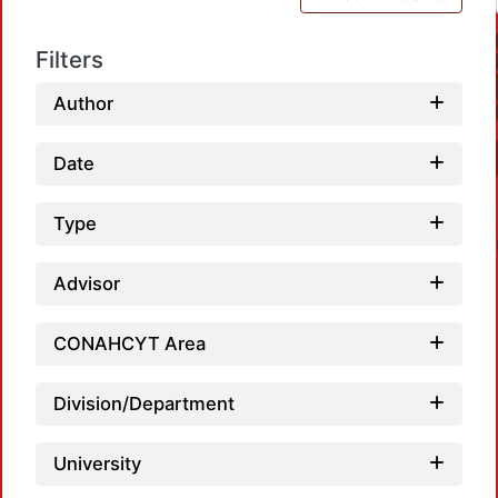
Filters
Author
Date
Type
Advisor
CONAHCYT Area
Load
Division/Department
University