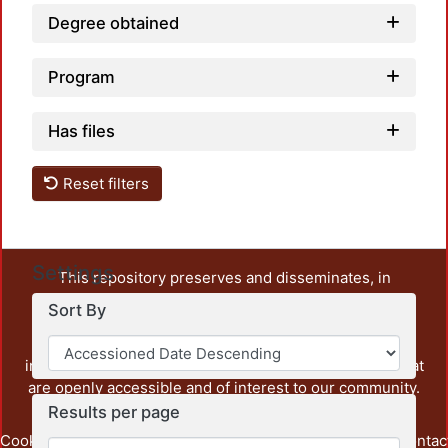
Degree obtained
Program
Has files
Reset filters
Settings
This repository preserves and disseminates, in
unrestricted open access, the teaching and research
Sort By
output of UAM Azcapotzalco. It also includes some
administrative and graphic documents from the
institution, as well as content from other institutions that
are openly accessible and of interest to our community.
Results per page
Cookie
Privacy
End User
Send
footer.link.contac