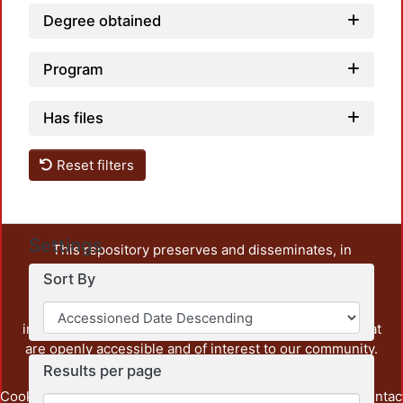
Degree obtained
Program
Has files
Reset filters
Settings
This repository preserves and disseminates, in
unrestricted open access, the teaching and research
Sort By
output of UAM Azcapotzalco. It also includes some
administrative and graphic documents from the
institution, as well as content from other institutions that
are openly accessible and of interest to our community.
Results per page
Cookie
Privacy
End User
Send
footer.link.contac