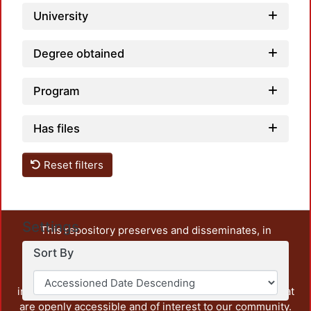
University
Degree obtained
Program
Has files
Reset filters
Settings
This repository preserves and disseminates, in
unrestricted open access, the teaching and research
Sort By
output of UAM Azcapotzalco. It also includes some
administrative and graphic documents from the
institution, as well as content from other institutions that
are openly accessible and of interest to our community.