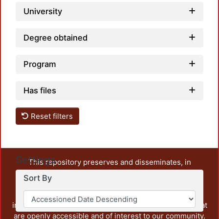
University
Degree obtained
Program
Has files
Reset filters
Settings
This repository preserves and disseminates, in
unrestricted open access, the teaching and research
Sort By
output of UAM Azcapotzalco. It also includes some
administrative and graphic documents from the
institution, as well as content from other institutions that
are openly accessible and of interest to our community.