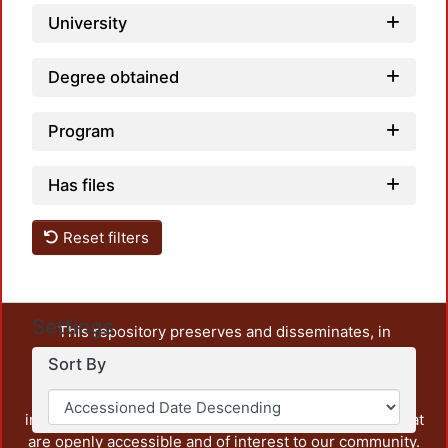
University
Degree obtained
Program
Has files
Reset filters
Settings
This repository preserves and disseminates, in
unrestricted open access, the teaching and research
Sort By
output of UAM Azcapotzalco. It also includes some
administrative and graphic documents from the
institution, as well as content from other institutions that
are openly accessible and of interest to our community.