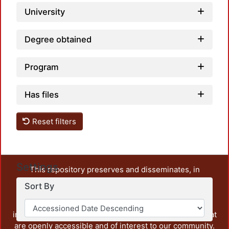
University
Degree obtained
Program
Has files
Reset filters
Settings
This repository preserves and disseminates, in
unrestricted open access, the teaching and research
Sort By
output of UAM Azcapotzalco. It also includes some
administrative and graphic documents from the
institution, as well as content from other institutions that
are openly accessible and of interest to our community.