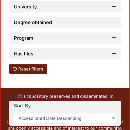
University
Degree obtained
Program
Has files
Reset filters
Settings
This repository preserves and disseminates, in
unrestricted open access, the teaching and research
Sort By
output of UAM Azcapotzalco. It also includes some
administrative and graphic documents from the
institution, as well as content from other institutions that
are openly accessible and of interest to our community.