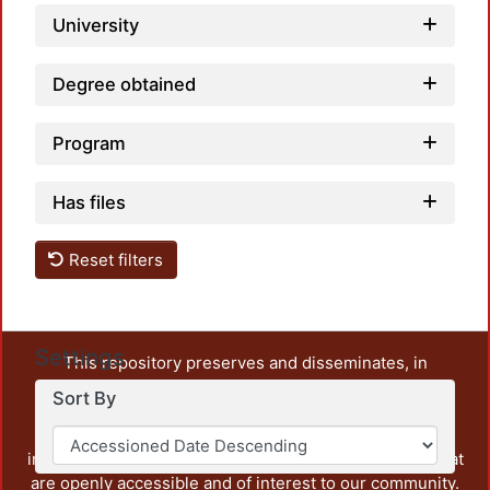
University
Degree obtained
Program
Has files
Reset filters
Settings
This repository preserves and disseminates, in
unrestricted open access, the teaching and research
Sort By
output of UAM Azcapotzalco. It also includes some
administrative and graphic documents from the
institution, as well as content from other institutions that
are openly accessible and of interest to our community.