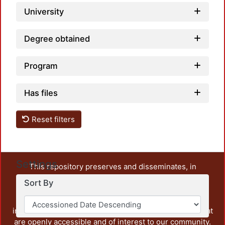
University
Degree obtained
Program
Has files
Reset filters
Settings
This repository preserves and disseminates, in
unrestricted open access, the teaching and research
Sort By
output of UAM Azcapotzalco. It also includes some
administrative and graphic documents from the
institution, as well as content from other institutions that
are openly accessible and of interest to our community.