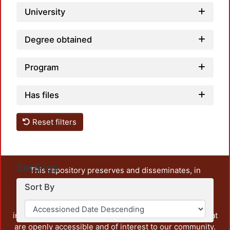
University
Degree obtained
Program
Has files
Reset filters
Settings
This repository preserves and disseminates, in
unrestricted open access, the teaching and research
Sort By
output of UAM Azcapotzalco. It also includes some
administrative and graphic documents from the
institution, as well as content from other institutions that
are openly accessible and of interest to our community.