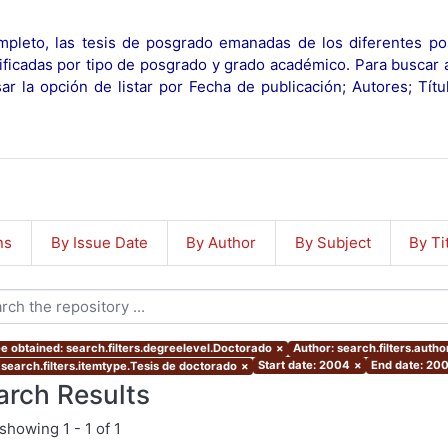
pleto, las tesis de posgrado emanadas de los diferentes po
ificadas por tipo de posgrado y grado académico. Para buscar 
r la opción de listar por Fecha de publicación; Autores; Tít
ns
By Issue Date
By Author
By Subject
By Ti
e obtained: search.filters.degreelevel.Doctorado
×
Author: search.filters.au
Start date: 2004
×
End date: 20
 search.filters.itemtype.Tesis de doctorado
×
arch Results
showing
1 - 1 of 1