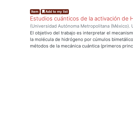
Item
Add to my list
Estudios cuánticos de la activación de
(
Universidad Autónoma Metropolitana (México). 
de Servicios de Información.
,
2004-03
)
ANGUIAN
El objetivo del trabajo es interpretar el mecanism
la molécula de hidrógeno por cúmulos bimetálico
métodos de la mecánica cuántica (primeros princi