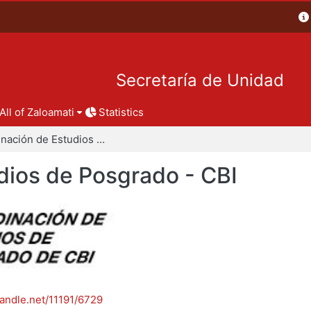
Secretaría de Unidad
All of Zaloamati
Statistics
Coordinación de Estudios de Posgrado - CBI
dios de Posgrado - CBI
handle.net/11191/6729