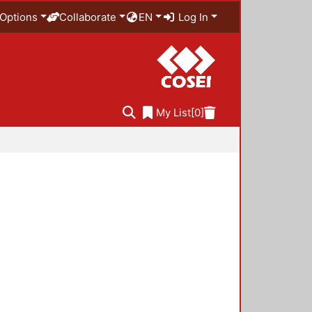
Options
Collaborate
EN
Log In
My List
[0]