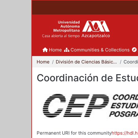
Home
Communities & Collections
Home
División de Ciencias Básicas e Ingeniería
Coordinación de Estu
Permanent URI for this community
https://hdl.