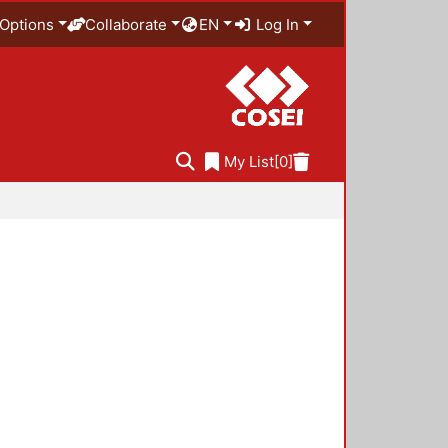
Options
Collaborate
EN
Log In
My List
[0]