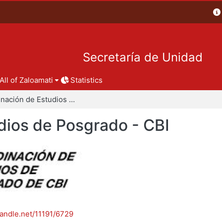
Secretaría de Unidad
All of Zaloamati
Statistics
Coordinación de Estudios de Posgrado - CBI
dios de Posgrado - CBI
handle.net/11191/6729