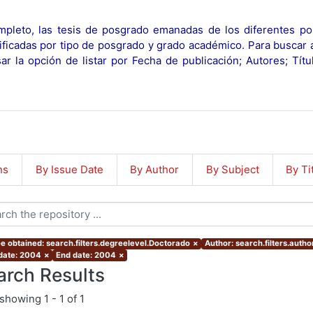
pleto, las tesis de posgrado emanadas de los diferentes po
ificadas por tipo de posgrado y grado académico. Para buscar 
r la opción de listar por Fecha de publicación; Autores; Tít
ns
By Issue Date
By Author
By Subject
By Ti
e obtained: search.filters.degreelevel.Doctorado
×
Author: search.filters.au
 date: 2004
×
End date: 2004
×
arch Results
showing
1 - 1 of 1