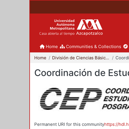
Home
Communities & Collections
Home
División de Ciencias Básicas e Ingeniería
Coordinación de Estu
Permanent URI for this community
https://hdl.