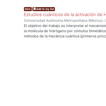
Item
Add to my list
Estudios cuánticos de la activación de
(
Universidad Autónoma Metropolitana (México). 
de Servicios de Información.
,
2004-03
)
ANGUIAN
El objetivo del trabajo es interpretar el mecanism
la molécula de hidrógeno por cúmulos bimetálico
métodos de la mecánica cuántica (primeros princi