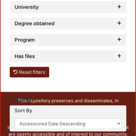
University
Degree obtained
Program
Has files
Reset filters
Settings
This repository preserves and disseminates, in
unrestricted open access, the teaching and research
Sort By
output of UAM Azcapotzalco. It also includes some
administrative and graphic documents from the
institution, as well as content from other institutions that
are openly accessible and of interest to our community.