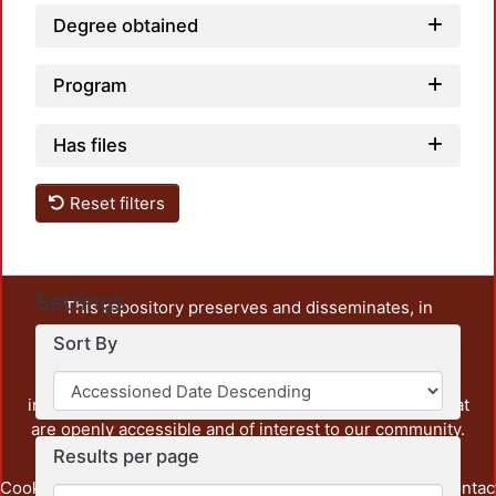
Degree obtained
Program
Has files
Reset filters
Settings
This repository preserves and disseminates, in
unrestricted open access, the teaching and research
Sort By
output of UAM Azcapotzalco. It also includes some
administrative and graphic documents from the
institution, as well as content from other institutions that
are openly accessible and of interest to our community.
Results per page
Cookie
Privacy
End User
Send
footer.link.contac