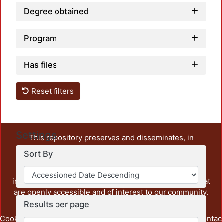
Degree obtained
Program
Has files
Reset filters
Settings
This repository preserves and disseminates, in
unrestricted open access, the teaching and research
Sort By
output of UAM Azcapotzalco. It also includes some
administrative and graphic documents from the
institution, as well as content from other institutions that
are openly accessible and of interest to our community.
Results per page
Cookie
Privacy
End User
Send
footer.link.contac