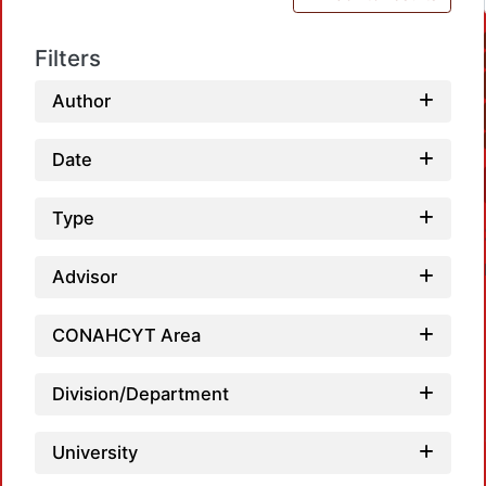
Filters
Author
Date
Type
Advisor
CONAHCYT Area
Division/Department
Loadi
University