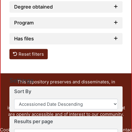
Degree obtained
Program
Has files
Reset filters
Settings
This repository preserves and disseminates, in
unrestricted open access, the teaching and research
Sort By
output of UAM Azcapotzalco. It also includes some
administrative and graphic documents from the
institution, as well as content from other institutions that
are openly accessible and of interest to our community.
Results per page
Cookie
Privacy
End User
Send
footer.link.contac