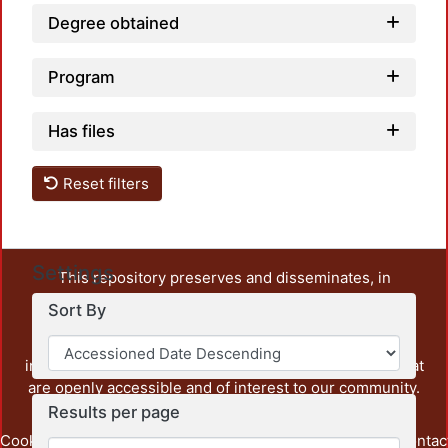
Degree obtained
Program
Has files
Reset filters
Settings
This repository preserves and disseminates, in
unrestricted open access, the teaching and research
Sort By
output of UAM Azcapotzalco. It also includes some
administrative and graphic documents from the
institution, as well as content from other institutions that
are openly accessible and of interest to our community.
Results per page
Cookie
Privacy
End User
Send
footer.link.contac