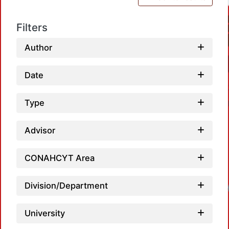
Filters
Author
Date
Type
Advisor
CONAHCYT Area
Division/Department
Loadin
University