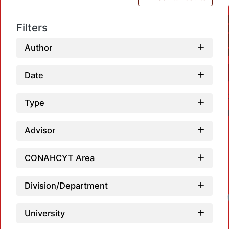
Filters
Author
Date
Type
Advisor
CONAHCYT Area
Division/Department
Lo
University