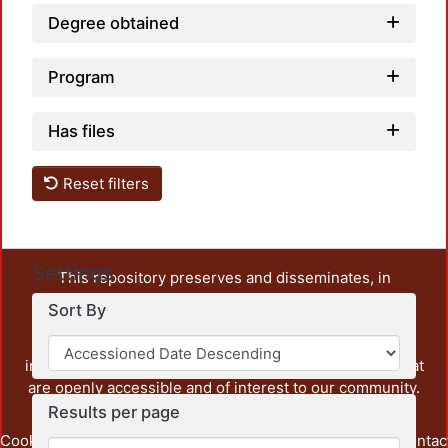
Degree obtained
Program
Has files
Reset filters
Settings
This repository preserves and disseminates, in
unrestricted open access, the teaching and research
Sort By
output of UAM Azcapotzalco. It also includes some
administrative and graphic documents from the
institution, as well as content from other institutions that
are openly accessible and of interest to our community.
Results per page
Cookie
Privacy
End User
Send
footer.link.contac