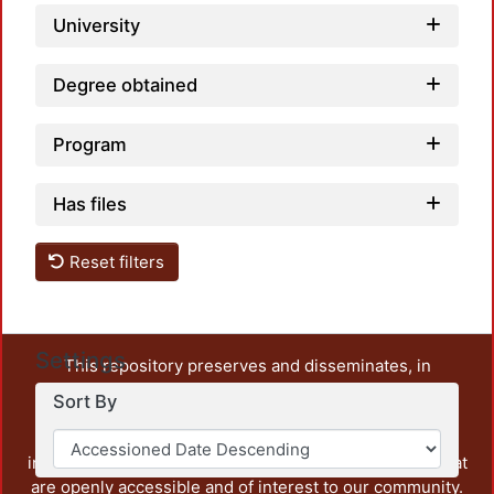
University
Degree obtained
Program
Has files
Reset filters
Settings
This repository preserves and disseminates, in
unrestricted open access, the teaching and research
Sort By
output of UAM Azcapotzalco. It also includes some
administrative and graphic documents from the
institution, as well as content from other institutions that
are openly accessible and of interest to our community.