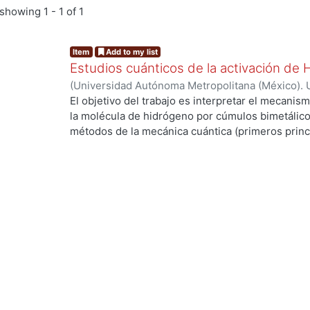
showing
1 - 1 of 1
Item
Add to my list
Estudios cuánticos de la activación de
(
Universidad Autónoma Metropolitana (México). 
de Servicios de Información.
,
2004-03
)
ANGUIAN
El objetivo del trabajo es interpretar el mecanism
la molécula de hidrógeno por cúmulos bimetálico
métodos de la mecánica cuántica (primeros princi
ng...