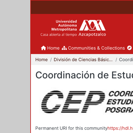
Home
Communities & Collections
Home
División de Ciencias Básicas e Ingeniería
Coordinación de Estu
Permanent URI for this community
https://hdl.