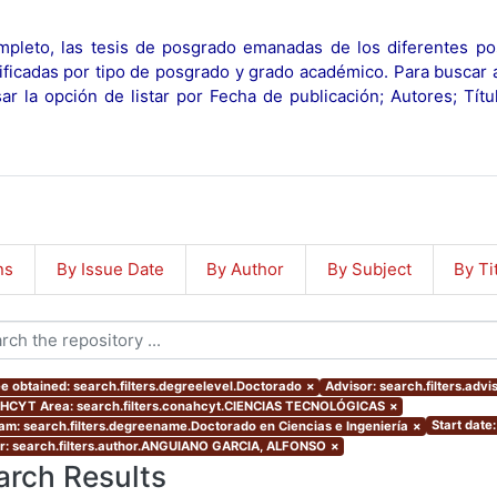
pleto, las tesis de posgrado emanadas de los diferentes po
ificadas por tipo de posgrado y grado académico. Para buscar 
r la opción de listar por Fecha de publicación; Autores; Tít
ns
By Issue Date
By Author
By Subject
By Ti
e obtained: search.filters.degreelevel.Doctorado
×
Advisor: search.filters.advi
CYT Area: search.filters.conahcyt.CIENCIAS TECNOLÓGICAS
×
Start date
am: search.filters.degreename.Doctorado en Ciencias e Ingeniería
×
r: search.filters.author.ANGUIANO GARCIA, ALFONSO
×
arch Results