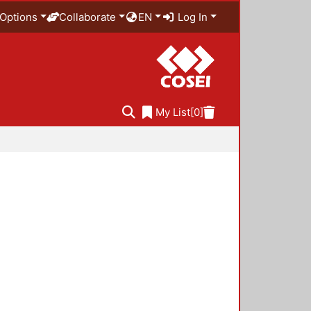
Options
Collaborate
EN
Log In
My List
[0]