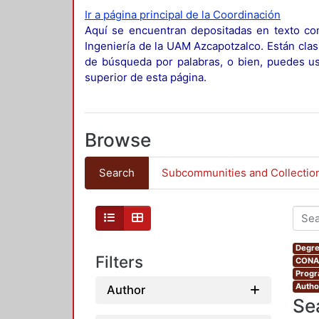
Ir a página principal de la Coordinación
Aquí se encuentran depositadas en texto com
Ingeniería de la UAM Azcapotzalco. Están clas
de búsqueda por palabras, o bien, puedes usa
superior de esta página.
Browse
Search
Subcommunities and Collectio
Degre
Filters
CONAH
Progr
Autho
Author
Se