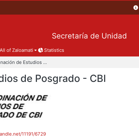
Secretaría de Unidad
All of Zaloamati
Statistics
Coordinación de Estudios de Posgrado - CBI
dios de Posgrado - CBI
handle.net/11191/6729