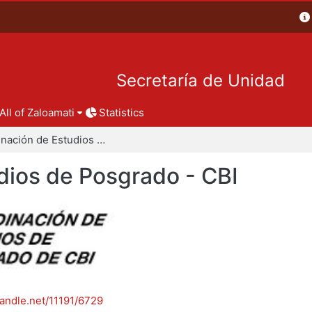
Secretaría de Unidad
All of Zaloamati
Statistics
Coordinación de Estudios de Posgrado - CBI
dios de Posgrado - CBI
handle.net/11191/6729