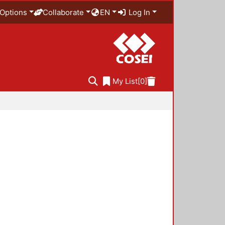
Options
Collaborate
EN
Log In
My List
[0]