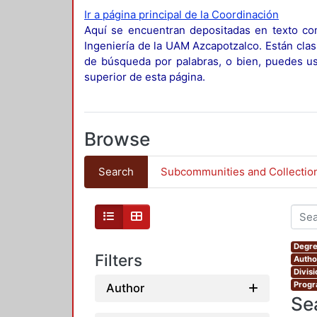
Ir a página principal de la Coordinación
Aquí se encuentran depositadas en texto com
Ingeniería de la UAM Azcapotzalco. Están clas
de búsqueda por palabras, o bien, puedes usa
superior de esta página.
Browse
Search
Subcommunities and Collectio
Degre
Filters
Autho
Divis
Progr
Author
Se