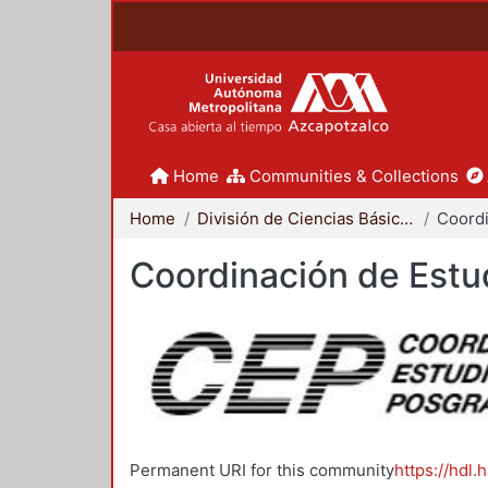
Home
Communities & Collections
Home
División de Ciencias Básicas e Ingeniería
Coordinación de Estu
Permanent URI for this community
https://hdl.