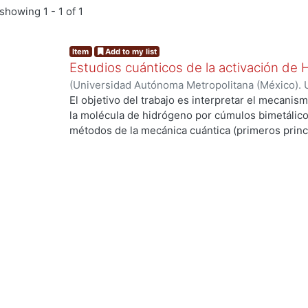
showing
1 - 1 of 1
Item
Add to my list
Estudios cuánticos de la activación de
(
Universidad Autónoma Metropolitana (México). 
de Servicios de Información.
,
2004-03
)
ANGUIAN
El objetivo del trabajo es interpretar el mecanism
la molécula de hidrógeno por cúmulos bimetálico
métodos de la mecánica cuántica (primeros princi