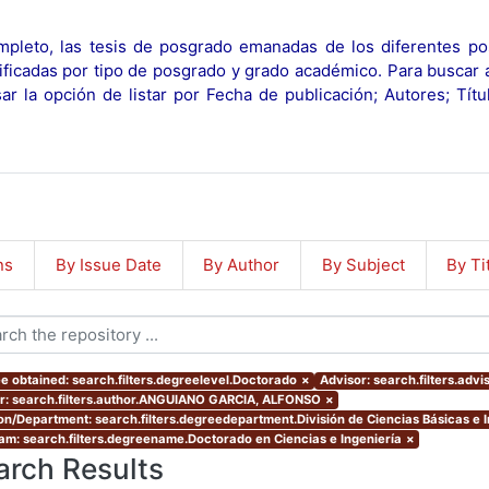
pleto, las tesis de posgrado emanadas de los diferentes po
ificadas por tipo de posgrado y grado académico. Para buscar 
r la opción de listar por Fecha de publicación; Autores; Tít
ns
By Issue Date
By Author
By Subject
By Ti
e obtained: search.filters.degreelevel.Doctorado
×
Advisor: search.filters.advi
r: search.filters.author.ANGUIANO GARCIA, ALFONSO
×
ion/Department: search.filters.degreedepartment.División de Ciencias Básicas e 
am: search.filters.degreename.Doctorado en Ciencias e Ingeniería
×
arch Results