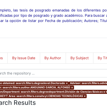
pleto, las tesis de posgrado emanadas de los diferentes po
ificadas por tipo de posgrado y grado académico. Para buscar 
r la opción de listar por Fecha de publicación; Autores; Tít
ns
By Issue Date
By Author
By Subject
By Ti
e obtained: search.filters.degreelevel.Doctorado
×
Advisor: search.filters.advi
r: search.filters.author.ANGUIANO GARCIA, ALFONSO
×
ion/Department: search.filters.degreedepartment.División de Ciencias Básicas e 
CYT Area: search.filters.conahcyt.CIENCIAS TECNOLÓGICAS
×
arch Results