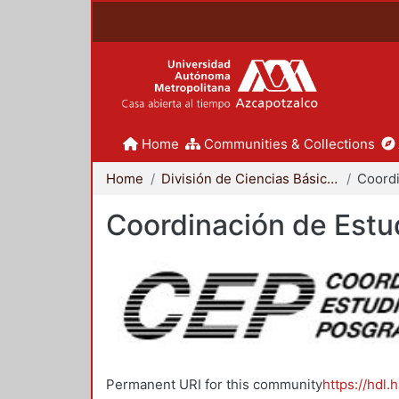
Home
Communities & Collections
Home
División de Ciencias Básicas e Ingeniería
Coordinación de Estu
Permanent URI for this community
https://hdl.