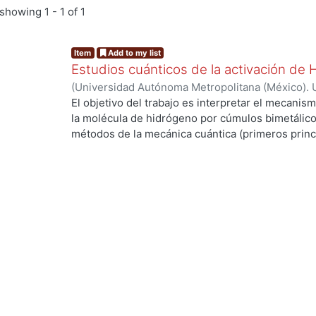
showing
1 - 1 of 1
Item
Add to my list
Estudios cuánticos de la activación de
(
Universidad Autónoma Metropolitana (México). 
de Servicios de Información.
,
2004-03
)
ANGUIAN
El objetivo del trabajo es interpretar el mecanism
la molécula de hidrógeno por cúmulos bimetálico
métodos de la mecánica cuántica (primeros princi
ng...