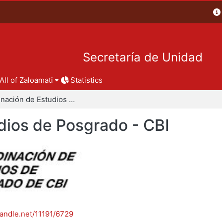
Secretaría de Unidad
All of Zaloamati
Statistics
Coordinación de Estudios de Posgrado - CBI
dios de Posgrado - CBI
handle.net/11191/6729