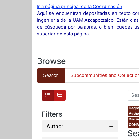
Ir a página principal de la Coordinación
Aquí se encuentran depositadas en texto com
Ingeniería de la UAM Azcapotzalco. Están clas
de búsqueda por palabras, o bien, puedes usa
superior de esta página.
Browse
Search
Subcommunities and Collectio
Degre
Filters
Autho
Divis
CONAH
Author
Se