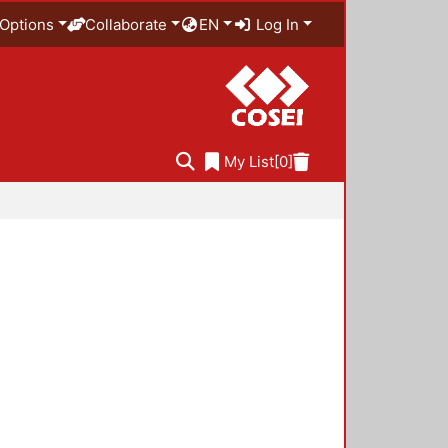
Options
Collaborate
EN
Log In
My List
[0]