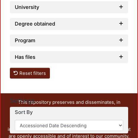
University
Degree obtained
Program
Has files
Reset filters
Settings
This repository preserves and disseminates, in
unrestricted open access, the teaching and research
Sort By
output of UAM Azcapotzalco. It also includes some
administrative and graphic documents from the
institution, as well as content from other institutions that
are openly accessible and of interest to our community.