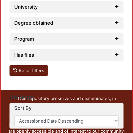
University
Degree obtained
Program
Has files
Reset filters
Settings
This repository preserves and disseminates, in
unrestricted open access, the teaching and research
Sort By
output of UAM Azcapotzalco. It also includes some
administrative and graphic documents from the
institution, as well as content from other institutions that
are openly accessible and of interest to our community.