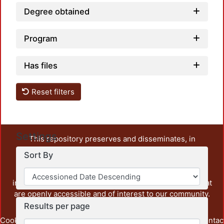
Degree obtained
Program
Has files
Reset filters
Settings
This repository preserves and disseminates, in
unrestricted open access, the teaching and research
Sort By
output of UAM Azcapotzalco. It also includes some
administrative and graphic documents from the
institution, as well as content from other institutions that
are openly accessible and of interest to our community.
Results per page
Cookie
Privacy
End User
Send
footer.link.contac