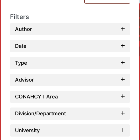
Filters
Author
Date
Type
Advisor
CONAHCYT Area
Division/Department
Loadi
University