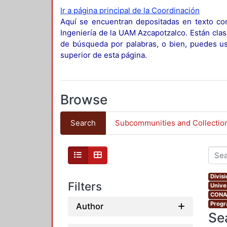
Ir a página principal de la Coordinación
Aquí se encuentran depositadas en texto com
Ingeniería de la UAM Azcapotzalco. Están clas
de búsqueda por palabras, o bien, puedes usa
superior de esta página.
Browse
Search
Subcommunities and Collectio
Divis
Filters
Unive
CONAH
Progr
Author
Se