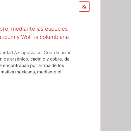
obre, mediante las especies
aticum y Wolffia columbiana
Unidad Azcapotzalco. Coordinación
ra, Jessica
n de arsénico, cadmio y cobre, de
e encontraban por arriba de los
rmativa mexicana, mediante el
perimentaciones: (1) mezcla de
ontaminantes en medio ácido y (3)
o. La fitoextracción se realizó
al utilizando las plantas
sirena (Myriophyllum aquaticum) y
 potencial como plantas
ación, el cual indicó que en
umuladoras (porque su
y sólo son acumuladoras de