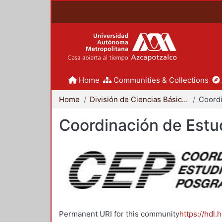
Home
Communities & Collections
Home
División de Ciencias Básicas e Ingeniería
Coordinación de Estu
Permanent URI for this community
https://hdl.