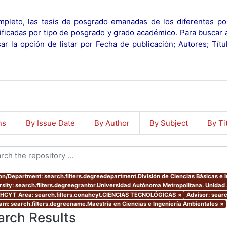
pleto, las tesis de posgrado emanadas de los diferentes po
ificadas por tipo de posgrado y grado académico. Para buscar 
r la opción de listar por Fecha de publicación; Autores; Tít
ns
By Issue Date
By Author
By Subject
By Ti
ion/Department: search.filters.degreedepartment.División de Ciencias Básicas e I
rsity: search.filters.degreegrantor.Universidad Autónoma Metropolitana. Unidad
CYT Area: search.filters.conahcyt.CIENCIAS TECNOLÓGICAS
×
Advisor: searc
am: search.filters.degreename.Maestría en Ciencias e Ingeniería Ambientales
×
arch Results