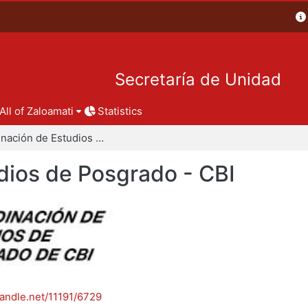
Secretaría de Unidad
All of Zaloamati
Statistics
Coordinación de Estudios de Posgrado - CBI
dios de Posgrado - CBI
handle.net/11191/6729