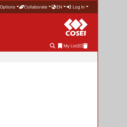
Options
Collaborate
EN
Log In
My List
[0]