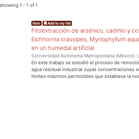
showing
1 - 1 of 1
Item
Add to my list
Fitoextracción de arsénico, cadmio y c
Eichhornia crassipes, Myriophyllum aqu
en un humedal artificial
(
Universidad Autónoma Metropolitana (México). 
de Servicios de Información.
,
2020-01
)
Islas Olve
En este trabajo se estudió el proceso de remoció
agua residual industrial cuyas concentraciones s
límites máximos permisibles que establece la no
proceso de fitoextracción. Se realizaron tres ex
contaminantes en medio neutro, (2) mezcla de c
contaminantes sin estar en mezcla en medio neutr
mediante la implementación de un humedal artifici
acuáticas: lirio acuático (Eichhornia crassipes), 
lentejuela (Wolffia columbiana). Se determinó su
fitoextractoras mediante el factor de bioconcentr
cadmio y cobre las especies resultaron hiperac
concentración superó el 0.1 % en biomasa seca) 