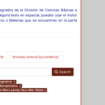
sgrados de la División de Ciencias Básicas e
alguna tesis en especial, puedes usar el motor
ulos o Materias que se encuentran en la parte
tle
browse.comcol.by.conahcyt
Search
ngeniería.
×
 Azcapotzalco.
×
h.filters.advisor.Vaca Mier, Mabel
×