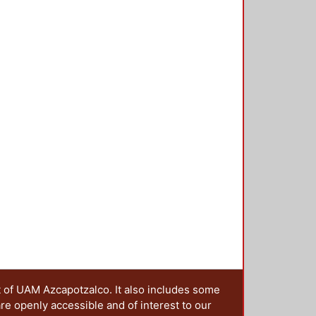
xtracción de arsénico y cadmio,
Michaelis-Menten, destacando la
assipes (1.021 mg As kg-1 h-1),
.616 mg Cd kg-1 h-1) y Wolffia
-1 h-1), necesarios para la
n de estos contaminantes en
, así como la biomasa necesaria
t of UAM Azcapotzalco. It also includes some
are openly accessible and of interest to our