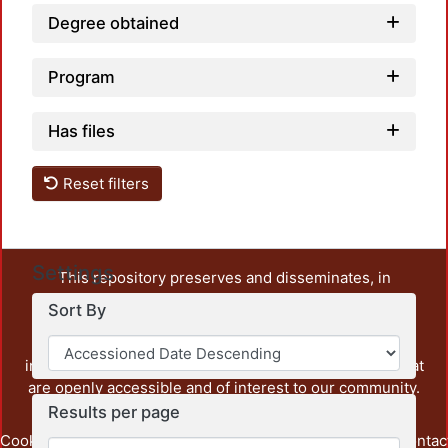
Degree obtained
Program
Has files
Reset filters
Settings
This repository preserves and disseminates, in
unrestricted open access, the teaching and research
Sort By
output of UAM Azcapotzalco. It also includes some
administrative and graphic documents from the
institution, as well as content from other institutions that
are openly accessible and of interest to our community.
Results per page
Cookie
Privacy
End User
Send
footer.link.contac