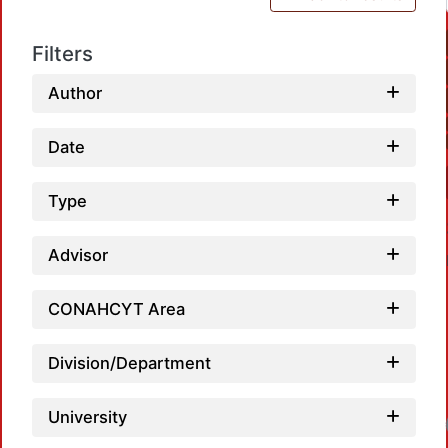
Filters
Author
Date
Type
Advisor
CONAHCYT Area
Division/Department
University
Loadin