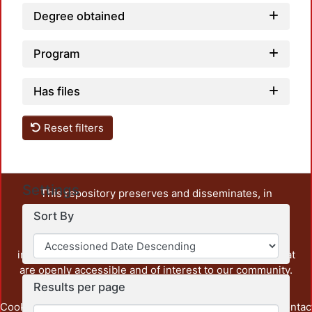
Degree obtained
Program
Has files
Reset filters
Settings
This repository preserves and disseminates, in
unrestricted open access, the teaching and research
Sort By
output of UAM Azcapotzalco. It also includes some
administrative and graphic documents from the
institution, as well as content from other institutions that
are openly accessible and of interest to our community.
Results per page
Cookie
Privacy
End User
Send
footer.link.contac