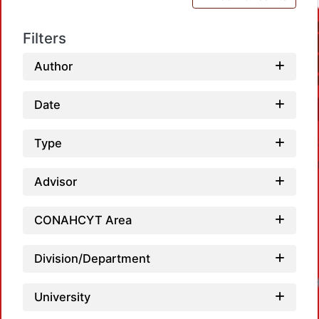
Filters
Author
Date
Type
Advisor
CONAHCYT Area
Division/Department
Loadi
University